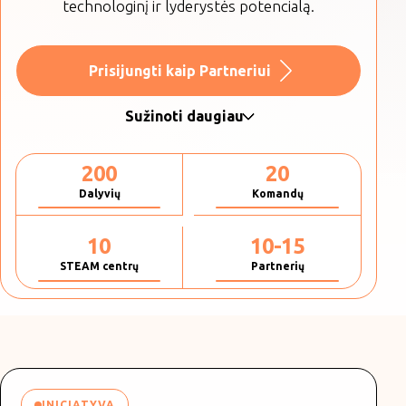
technologinį ir lyderystės potencialą.
Prisijungti kaip Partneriui
Sužinoti daugiau
200
20
Dalyvių
Komandų
10
10-15
STEAM centrų
Partnerių
INICIATYVA