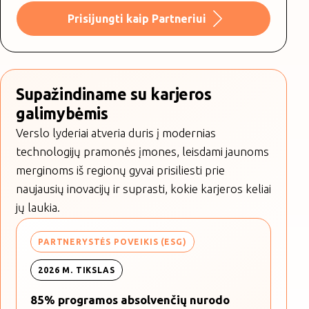
Prisijungti kaip Partneriui
Supažindiname su karjeros
galimybėmis
Verslo lyderiai atveria duris į modernias
technologijų pramonės įmones, leisdami jaunoms
merginoms iš regionų gyvai prisiliesti prie
naujausių inovacijų ir suprasti, kokie karjeros keliai
jų laukia.
PARTNERYSTĖS POVEIKIS (ESG)
2026 M. TIKSLAS
85% programos absolvenčių nurodo