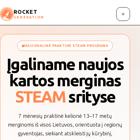
ROCKET
GENERATION
NACIONALINĖ PRAKTINĖ STEAM PROGRAMA
Įgaliname naujos
kartos merginas
STEAM
srityse
7 mėnesių praktinė kelionė 13–17 metų
merginoms iš visos Lietuvos, orientuota į regionų
gyventojas, siekiant atskleisti jų kūrybinį,