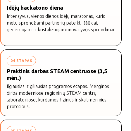
Idėjų hackatono diena
Intensyvus, vienos dienos idėjų maratonas, kurio
metu sprendžiami partnerių pateikti iššūkiai,
generuojami ir kristalizuojami inovatyvūs sprendimai.
04 ETAPAS
Praktinis darbas STEAM centruose (3,5
mėn.)
Ilgiausias ir giliausias programos etapas. Merginos
dirba moderniose regioninių STEAM centrų
laboratorijose, kurdamos fizinius ir skaitmeninius
prototipus.
05 ETAPAS