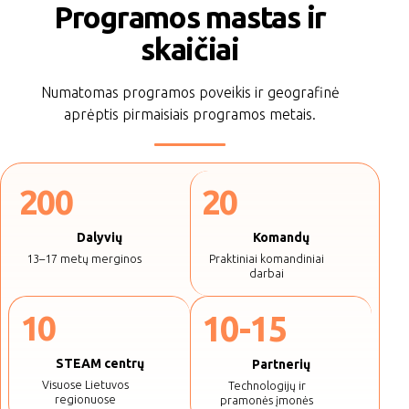
Programos mastas ir
skaičiai
Numatomas programos poveikis ir geografinė
aprėptis pirmaisiais programos metais.
200
20
Dalyvių
Komandų
13–17 metų merginos
Praktiniai komandiniai
darbai
10
10-15
STEAM centrų
Partnerių
Visuose Lietuvos
Technologijų ir
regionuose
pramonės įmonės