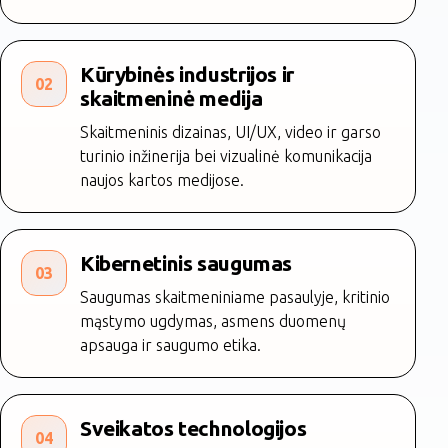
Kūrybinės industrijos ir
02
skaitmeninė medija
Skaitmeninis dizainas, UI/UX, video ir garso
turinio inžinerija bei vizualinė komunikacija
naujos kartos medijose.
Kibernetinis saugumas
03
Saugumas skaitmeniniame pasaulyje, kritinio
mąstymo ugdymas, asmens duomenų
apsauga ir saugumo etika.
Sveikatos technologijos
04