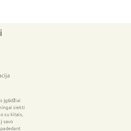
i
cija
s įgūdžiai
ingai siekti
o su kitais,
 į savo
r padedant