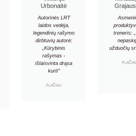
Urbonaitė
Grajaus
Autorinės LRT
Asmeni
laidos vedėja,
produkty
legendinių rašymo
treneris: 
dirbtuvių autorė:
nepaskę
„Kūrybinis
užduočių sr
rašymas -
PLAČIA
išlaisvinta drąsa
kurti"
PLAČIAU