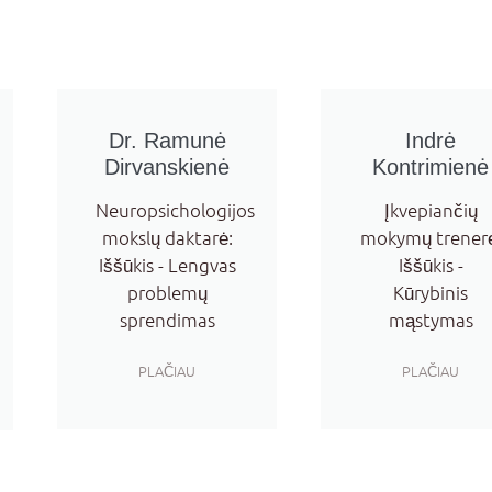
Dr. Ramunė
Indrė
Dirvanskienė
Kontrimienė
Neuropsichologijos
Įkvepiančių
mokslų daktarė:
mokymų trenerė
Iššūkis - Lengvas
Iššūkis -
problemų
Kūrybinis
sprendimas
mąstymas
PLAČIAU
PLAČIAU