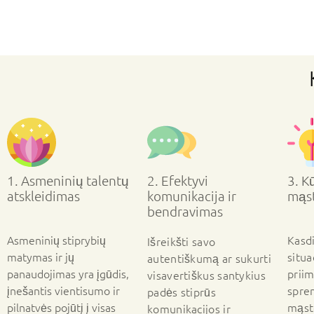
1. Asmeninių talentų
2. Efektyvi
3. Kū
atskleidimas
komunikacija ir
mąs
bendravimas
Asmeninių stiprybių
Kasd
Išreikšti savo
matymas ir jų
situa
autentiškumą ar sukurti
panaudojimas yra įgūdis,
priim
visavertiškus santykius
įnešantis vientisumo ir
spre
padės stiprūs
pilnatvės pojūtį į visas
mąst
komunikacijos ir