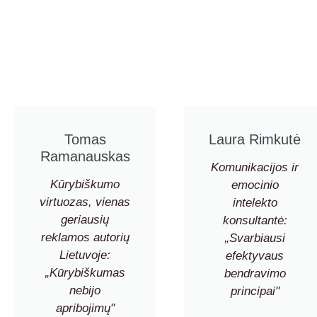
Tomas
Laura Rimkutė
Ramanauskas
Komunikacijos ir
Kūrybiškumo
emocinio
virtuozas, vienas
intelekto
geriausių
konsultantė:
reklamos autorių
„Svarbiausi
Lietuvoje:
efektyvaus
„Kūrybiškumas
bendravimo
nebijo
principai"
apribojimų"