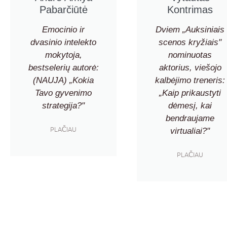
Pabarčiūtė
Kontrimas
Emocinio ir
Dviem „Auksiniais
dvasinio intelekto
scenos kryžiais"
mokytoja,
nominuotas
bestselerių autorė:
aktorius, viešojo
(NAUJA) „Kokia
kalbėjimo treneris:
Tavo gyvenimo
„Kaip prikaustyti
strategija?"
dėmesį, kai
bendraujame
PLAČIAU
virtualiai?"
PLAČIAU