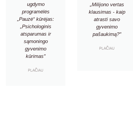
ugdymo
„Milijono vertas
programėlės
klausimas - kaip
„Pauzė“ kūrėjas:
atrasti savo
„Psichologinis
gyvenimo
atsparumas ir
pašaukimą?"
sąmoningo
PLAČIAU
gyvenimo
kūrimas"
PLAČIAU