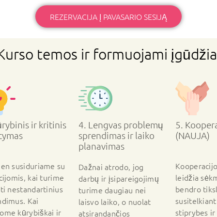
REZERVACIJA Į PAVASARIO SESIJĄ
Kurso temos ir formuojami įgūdžia
rybinis ir kritinis
4. Lengvas problemų
5. Koopera
tymas
sprendimas ir laiko
(NAUJA)
planavimas
ien susiduriame su
Kooperacijo
Dažnai atrodo, jog
cijomis, kai turime
leidžia sėkm
darbų ir įsipareigojimų
ti nestandartinius
bendro tiksl
turime daugiau nei
ndimus. Kai
susitelkiant
laisvo laiko, o nuolat
ome kūrybiškai ir
stiprybes i
atsirandančios