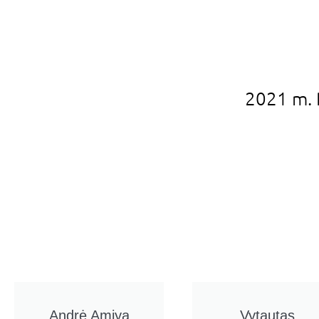
2021 m. 
Andrė Amiya
Vytautas