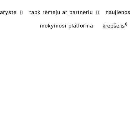
narystė
tapk rėmėju ar partneriu
naujienos
0
mokymosi platforma
krepšelis