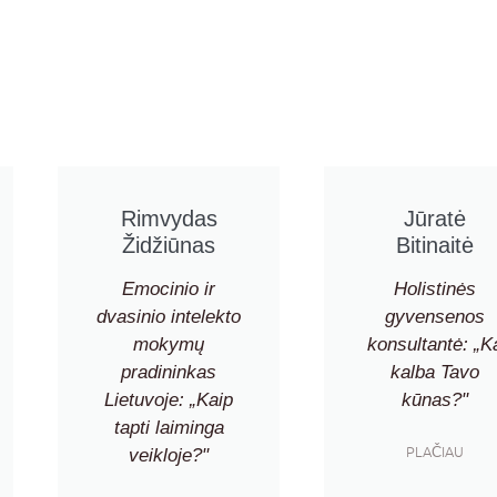
Rimvydas
Jūratė
Židžiūnas
Bitinaitė
Emocinio ir
Holistinės
dvasinio intelekto
gyvensenos
mokymų
konsultantė: „K
pradininkas
kalba Tavo
Lietuvoje: „Kaip
kūnas?"
tapti laiminga
PLAČIAU
veikloje?"