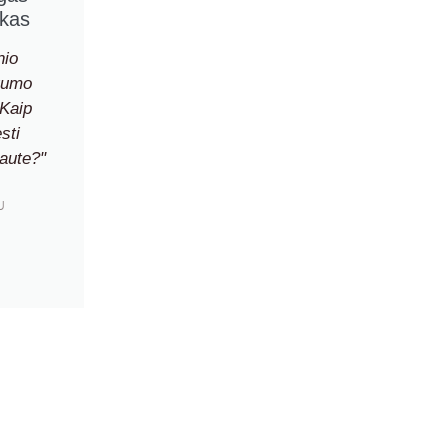
kas
nio
vumo
„Kaip
sti
aute?"
U