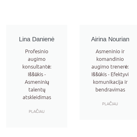
Lina Danienė
Airina Nourian
Profesinio
Asmeninio ir
augimo
komandinio
konsultantė:
augimo trenerė:
Iššūkis -
Iššūkis - Efektyvi
Asmeninių
komunikacija ir
talentų
bendravimas
atskleidimas
PLAČIAU
PLAČIAU