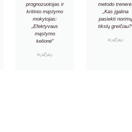
prognozuotojas ir
metodo trenerė
kritinio mąstymo
„Kas įgalina
mokytojas:
pasiekti norim
„Efektyvaus
tikslų greičiau?
mąstymo
PLAČIAU
kelionė"
PLAČIAU