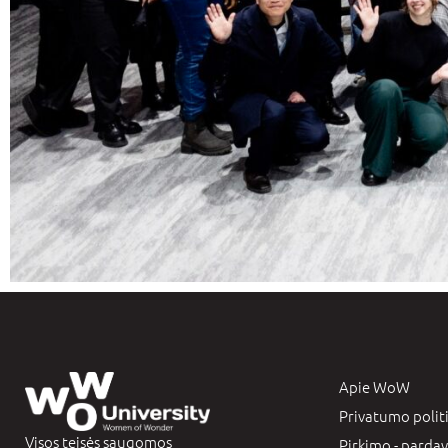
Apie WoW
Privatumo polit
Visos teisės saugomos
Pirkimo - pardav