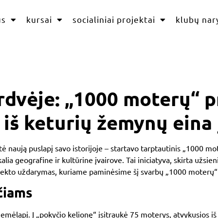
us
kursai
socialiniai projektai
klubų nar
erdvėje: „1000 moterų“ p
 iš keturių žemynų eina 
ė naują puslapį savo istorijoje – startavo tarptautinis
„1000 mo
alia geografine ir kultūrine įvairove. Tai iniciatyva, skirta užsi
rojekto uždarymas, kuriame paminėsime šį svarbų „1000 moterų“
yčiams
emėlapį. Į „pokyčio kelionę“ įsitraukė 75 moterys, atvykusios iš 