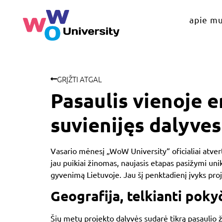
apie m
GRĮŽTI ATGAL
Pasaulis vienoje 
suvienijęs dalyves
Vasario mėnesį „WoW University“ oficialiai atvert
jau puikiai žinomas, naujasis etapas pasižymi unik
gyvenimą Lietuvoje. Jau šį penktadienį įvyks p
Geografija, telkianti pok
Šių metų projekto dalyvės sudarė tikrą pasaulio ž