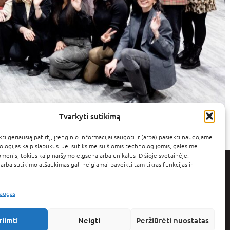
Tvarkyti sutikimą
ti geriausią patirtį, įrenginio informacijai saugoti ir (arba) pasiekti naudojame
ologijas kaip slapukus. Jei sutiksime su šiomis technologijomis, galėsime
menis, tokius kaip naršymo elgsena arba unikalūs ID šioje svetainėje.
arba sutikimo atšaukimas gali neigiamai paveikti tam tikras funkcijas ir
sių ateities moterų
laugas
ti ir drąsiai įgalinti
riimti
Neigti
Peržiūrėti nuostatas