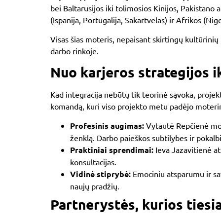
bei
Baltarusijos
iki tolimosios
Kinijos, Pakistano
a
(
Ispanija, Portugalija, Sakartvelas
) ir Afrikos (
Nige
Visas šias moteris, nepaisant skirtingų kultūrinių f
darbo rinkoje.
Nuo karjeros strategijos 
Kad integracija nebūtų tik teorinė sąvoka, proje
komandą, kuri viso projekto metu padėjo moterim
Profesinis augimas:
Vytautė Repčienė mokė
ženklą. Darbo paieškos subtilybes ir pokalb
Praktiniai sprendimai:
Ieva Jazavitienė at
konsultacijas.
Vidinė stiprybė:
Emociniu atsparumu ir savi
naujų pradžių.
Partnerystės, kurios tiesia