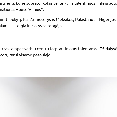
erių, kurie suprato, kokią vertę kuria talentingos, integruotos
rnational House Vilnius“
.
riimti pokytį. Kai 75 moterys iš Meksikos, Pakistano ar Nigerijos 
iami,“ – teigia iniciatyvos rengėjai.
etuva tampa svarbiu centru tarptautiniams talentams. 75 dalyvė
terų ratui visame pasaulyje.