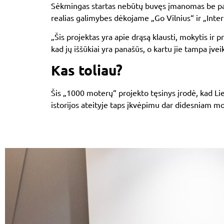
Sėkmingas startas nebūtų buvęs įmanomas be partn
realias galimybes dėkojame
„Go Vilnius“
ir
„Inte
„Šis projektas yra apie drąsą klausti, mokytis ir p
kad jų iššūkiai yra panašūs, o kartu jie tampa įveik
Kas toliau?
Šis „1000 moterų“ projekto tęsinys įrodė, kad Li
istorijos ateityje taps įkvėpimu dar didesniam mo