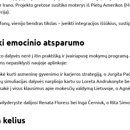
r
Irano
. Projekto gretose susitiko moterys iš Pietų Amerikos (
Me
rija
).
onų, vienijo bendras tikslas – įveikti integracijos iššūkius, sustip
iki emocinio atsparumo
kto dalyvės nerė į itin praktišką ir įvairiapusę mokymų program
s nepasiklysti naujoje aplinkoje:
 kurti asmeninę gyvenimo ir karjeros strategiją, o Jurgita Pa
ių simuliacijas dalyvės narpliojo kartu su Loreta Andrukonyte b
sakė į visus klausimus apie mokesčių valdymą Lietuvoje, o Agnė 
lyderyste dalijosi Renata Floress bei Inga Černiuk, o Rita Simo
 kelius