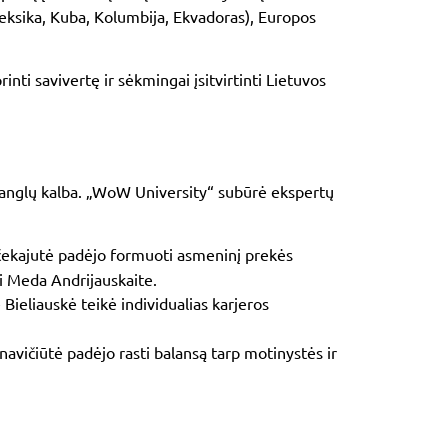
ksika, Kuba, Kolumbija, Ekvadoras
), Europos
rinti savivertę ir sėkmingai įsitvirtinti Lietuvos
ą anglų kalba. „WoW University“ subūrė ekspertų
čekajutė padėjo formuoti asmeninį prekės
ei Meda Andrijauskaite.
Bieliauskė teikė individualias karjeros
navičiūtė padėjo rasti balansą tarp motinystės ir