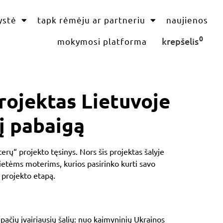
ystė
tapk rėmėju ar partneriu
naujienos
0
krepšelis
mokymosi platforma
rojektas Lietuvoje
į pabaigą
terų“
projekto tęsinys. Nors šis projektas šalyje
enietėms moterims, kurios pasirinko kurti savo
projekto etapą.
pačių įvairiausių šalių: nuo kaimyninių
Ukrainos