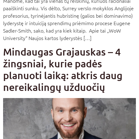
Manome, kad tai yra vienas tų reiškinių, kuriuos racionaliai
paaiškinti sunku. Vis dėlto, Surrey verslo mokyklos Anglijoje
profesorius, tyrinėjantis hubristinę (galios bei dominavimo)
lyderystę ir intuiciją sprendimų priėmimo procese Eugene
Sadler-Smith, sako, kad yra kiek kitaip. Apie tai „WoW
University“ Naujos kartos lyderystės […]
Mindaugas Grajauskas – 4
žingsniai, kurie padės
planuoti laiką: atkris daug
nereikalingų užduočių