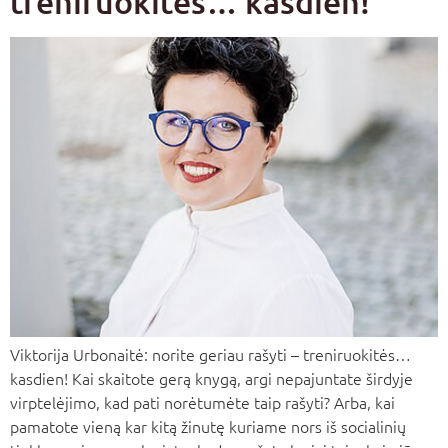
treniruokitės… kasdien!
Viktorija Urbonaitė: norite geriau rašyti – treniruokitės…
kasdien! Kai skaitote gerą knygą, argi nepajuntate širdyje
virptelėjimo, kad pati norėtumėte taip rašyti? Arba, kai
pamatote vieną kar kitą žinutę kuriame nors iš socialinių