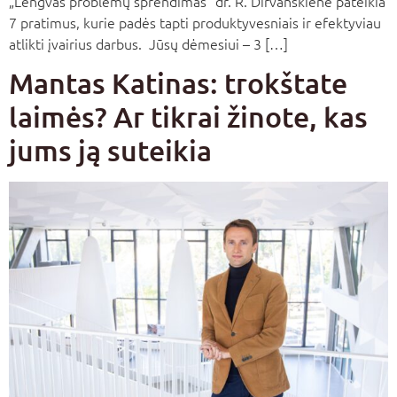
„Lengvas problemų sprendimas“ dr. R. Dirvanskienė pateikia
7 pratimus, kurie padės tapti produktyvesniais ir efektyviau
atlikti įvairius darbus. Jūsų dėmesiui – 3 […]
Mantas Katinas: trokštate
laimės? Ar tikrai žinote, kas
jums ją suteikia