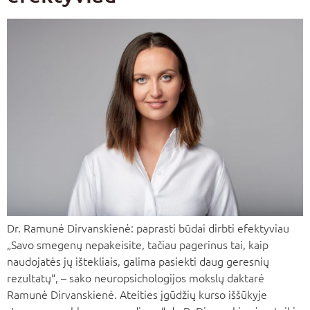
Dr. Ramunė Dirvanskienė: paprasti būdai dirbti efektyviau
„Savo smegenų nepakeisite, tačiau pagerinus tai, kaip
naudojatės jų ištekliais, galima pasiekti daug geresnių
rezultatų“, – sako neuropsichologijos mokslų daktarė
Ramunė Dirvanskienė. Ateities įgūdžių kurso iššūkyje