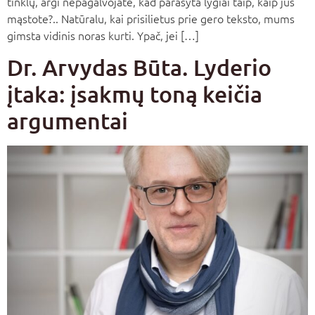
tinklų, argi nepagalvojate, kad parašyta lygiai taip, kaip jūs
mąstote?.. Natūralu, kai prisilietus prie gero teksto, mums
gimsta vidinis noras kurti. Ypač, jei […]
Dr. Arvydas Būta. Lyderio
įtaka: įsakmų toną keičia
argumentai