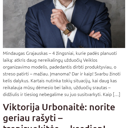
Mindaugas Grajauskas – 4 žingsniai, kurie padės planuoti
laiką: atkris daug nereikalingų užduočių Veiklos
organizavimo modelis, padedantis dirbti produktyviau, o
streso patirti – mažiau. Įmanoma? Dar ir kaip! Svarbu žinoti
kelis dalykus. Kartais nutinka tokių situacijų, kai daug kas
reikalauja mūsų dėmesio bei laiko, užduočių srautas –
didžiulis ir tiesiog nebegalime su juo susitvarkyti. Kaip […]
Viktorija Urbonaitė: norite
geriau rašyti –