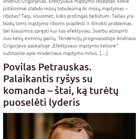
Andrius Grigorjevas. Efektyvaus mąstymo receptas: kokie
įsitikinimai stabdo mūsų tobulėjimą Ar mūsų mąstymas –
ribotas? Taip, visuomet, koks protingas bebūtum. Tačiau yra
būdų toms mąstymo riboms praplėsti ir išmokti problemas
bei klausimus spręsti kur kas efektyviau. Svarbu atsispirti
nuo kelių esminių gairių. Tendencijų prognozuotojo Andriaus
Grigorjevo paskaitoje „Efektyvaus mąstymo kelionė“
sužinosite apie modernaus mąstymo mitus, […]
Povilas Petrauskas.
Palaikantis ryšys su
komanda – štai, ką turėtų
puoselėti lyderis