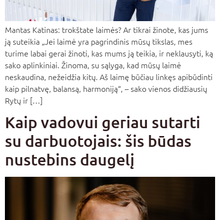
Mantas Katinas: trokštate laimės? Ar tikrai žinote, kas jums
ją suteikia „Jei laimė yra pagrindinis mūsų tikslas, mes
turime labai gerai žinoti, kas mums ją teikia, ir neklausyti, ką
sako aplinkiniai. Žinoma, su sąlyga, kad mūsų laimė
neskaudina, nežeidžia kitų. Aš laimę būčiau linkęs apibūdinti
kaip pilnatvę, balansą, harmoniją“, – sako vienos didžiausių
Rytų ir […]
Kaip vadovui geriau sutarti
su darbuotojais: šis būdas
nustebins daugelį