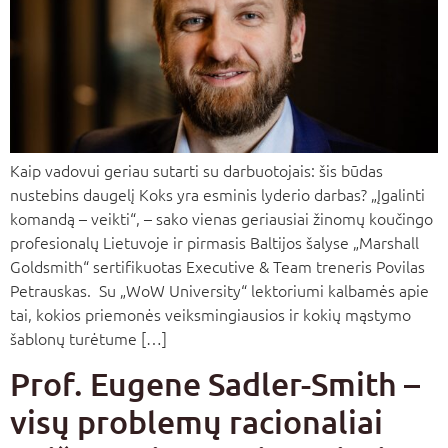
Kaip vadovui geriau sutarti su darbuotojais: šis būdas
nustebins daugelį Koks yra esminis lyderio darbas? „Įgalinti
komandą – veikti“, – sako vienas geriausiai žinomų koučingo
profesionalų Lietuvoje ir pirmasis Baltijos šalyse „Marshall
Goldsmith“ sertifikuotas Executive & Team treneris Povilas
Petrauskas. Su „WoW University“ lektoriumi kalbamės apie
tai, kokios priemonės veiksmingiausios ir kokių mąstymo
šablonų turėtume […]
Prof. Eugene Sadler-Smith –
visų problemų racionaliai