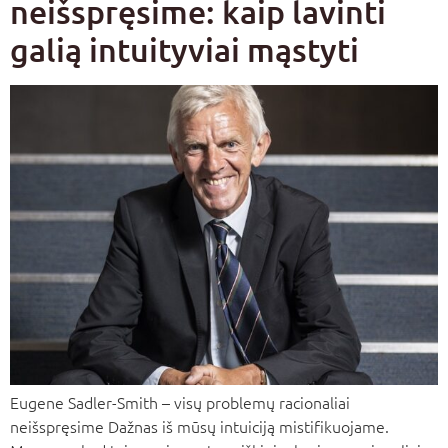
neišspręsime: kaip lavinti
galią intuityviai mąstyti
Eugene Sadler-Smith – visų problemų racionaliai
neišspręsime Dažnas iš mūsų intuiciją mistifikuojame.