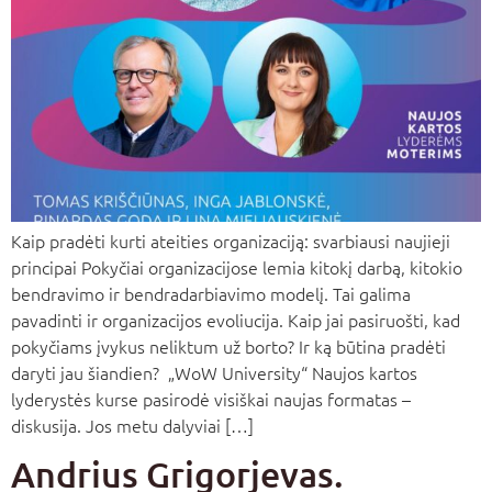
Kaip pradėti kurti ateities organizaciją: svarbiausi naujieji
principai Pokyčiai organizacijose lemia kitokį darbą, kitokio
bendravimo ir bendradarbiavimo modelį. Tai galima
pavadinti ir organizacijos evoliucija. Kaip jai pasiruošti, kad
pokyčiams įvykus neliktum už borto? Ir ką būtina pradėti
daryti jau šiandien? „WoW University“ Naujos kartos
lyderystės kurse pasirodė visiškai naujas formatas –
diskusija. Jos metu dalyviai […]
Andrius Grigorjevas.