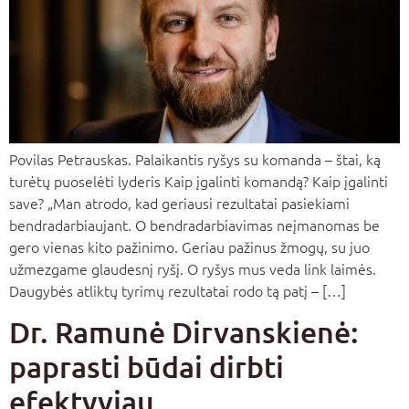
Povilas Petrauskas. Palaikantis ryšys su komanda – štai, ką
turėtų puoselėti lyderis Kaip įgalinti komandą? Kaip įgalinti
save? „Man atrodo, kad geriausi rezultatai pasiekiami
bendradarbiaujant. O bendradarbiavimas neįmanomas be
gero vienas kito pažinimo. Geriau pažinus žmogų, su juo
užmezgame glaudesnį ryšį. O ryšys mus veda link laimės.
Daugybės atliktų tyrimų rezultatai rodo tą patį – […]
Dr. Ramunė Dirvanskienė:
paprasti būdai dirbti
efektyviau