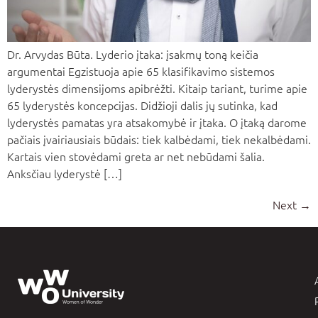
Dr. Arvydas Būta. Lyderio įtaka: įsakmų toną keičia
argumentai Egzistuoja apie 65 klasifikavimo sistemos
lyderystės dimensijoms apibrėžti. Kitaip tariant, turime apie
65 lyderystės koncepcijas. Didžioji dalis jų sutinka, kad
lyderystės pamatas yra atsakomybė ir įtaka. O įtaką darome
pačiais įvairiausiais būdais: tiek kalbėdami, tiek nekalbėdami.
Kartais vien stovėdami greta ar net nebūdami šalia.
Anksčiau lyderystė […]
Next
→