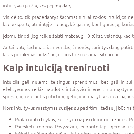
intuityviai jaučia, kokį ėjimą daryti.
Vis dėlto, tik pradedantys šachmatininkai tokios intuicijos net
kad ekspertų atmintyje – daugybė galimų konfigūracijų, kurias j
Įdomu žinoti, jog reikia žaisti maždaug 10 tūkst. valandų, kad
Ar tai būtų šachmatai, ar verslas, žmonės, turintys daug patirti
kitas problemas anksčiau, ir juos taiko esamai situacijai.
Kaip intuiciją treniruoti
Intuicija gali nulemti teisingus sprendimus, bet gali ir suk
efektyvumo, reikia naudotis intuityviu ir analitiniu mąstymu. 
spręsti, ir, remiantis patirtimi, gebėjimu matyti visumą, pajaust
Nors intuityvus mąstymas susijęs su patirtimi, tačiau jį būtina 
Praktikuoti dalykus, kurie yra už jūsų komforto zonos. Prii
Paieškoti trenerio. Pavyzdžiui, jei norite tapti geresniu s
Ieškoti grįžtamojo ryšio. Jei priimate sprendimą, vadov