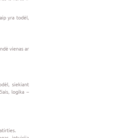
aip yra todėl,
endė vienas ar
odėl, siekiant
iais, logika –
tirties.
as, intuicija