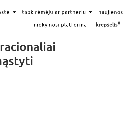
ystė
tapk rėmėju ar partneriu
naujienos
0
krepšelis
mokymosi platforma
racionaliai
mąstyti
e