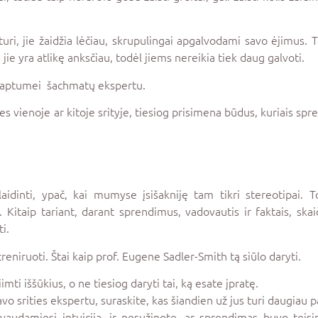
uri, jie žaidžia lėčiau, skrupulingai apgalvodami savo ėjimus. T
ie yra atlikę anksčiau, todėl jiems nereikia tiek daug galvoti.
 taptumei
šachmatų ekspertu.
es vienoje ar kitoje srityje, tiesiog prisimena būdus, kuriais spr
laidinti, ypač, kai mumyse įsišakniję tam tikri stereotipai. T
Kitaip tariant, darant sprendimus, vadovautis ir faktais, skaič
i.
treniruoti. Štai kaip prof. Eugene Sadler-Smith tą siūlo daryti.
mti iššūkius, o ne tiesiog daryti tai, ką esate įpratę.
avo srities ekspertu, suraskite, kas šiandien už jus turi daugiau pa
audamiesi intuicija, ir nesužinote, ar sprendimas buvo teising