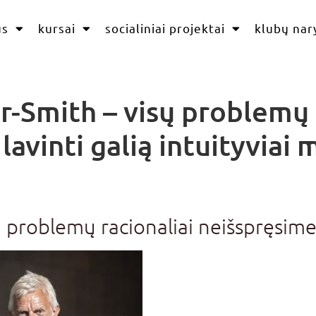
us
kursai
socialiniai projektai
klubų nar
r-Smith – visų problemų 
lavinti galią intuityviai 
 problemų racionaliai neišspręsim