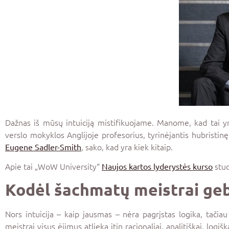
Dažnas iš mūsų intuiciją mistifikuojame. Manome, kad tai yra 
verslo mokyklos Anglijoje profesorius, tyrinėjantis hubristi
, sako, kad yra kiek kitaip.
Eugene Sadler-Smith
Apie tai „WoW University“
stud
Naujos kartos lyderystės kurso
Kodėl šachmatų meistrai geba
Nors intuicija – kaip jausmas – nėra pagrįstas logika, tačiau
meistrai visus ėjimus atlieka itin racionaliai, analitiškai, logišk