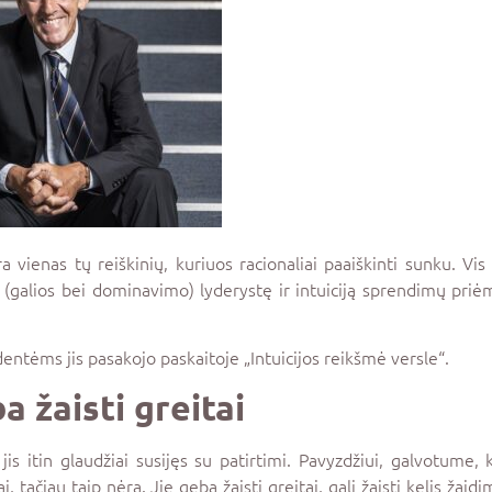
vienas tų reiškinių, kuriuos racionaliai paaiškinti sunku. Vis
nę (galios bei dominavimo) lyderystę ir intuiciją sprendimų pr
entėms jis pasakojo paskaitoje „Intuicijos reikšmė versle“.
 žaisti greitai
 jis itin glaudžiai susijęs su patirtimi. Pavyzdžiui, galvotume
ai, tačiau taip nėra. Jie geba žaisti greitai, gali žaisti kelis žaidi