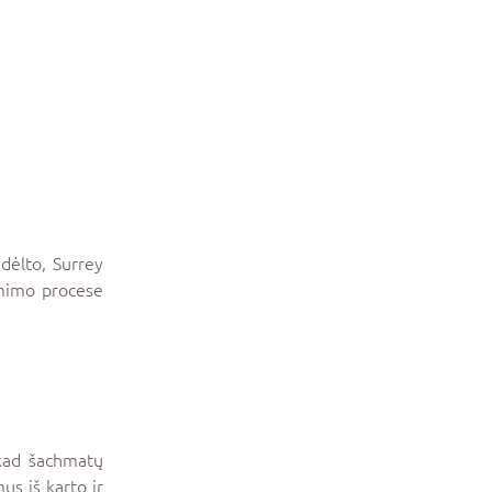
 dėlto, Surrey
iėmimo procese
, kad šachmatų
mus iš karto ir